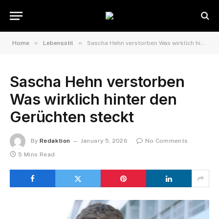
»
»
Home
Lebensstil
Sascha Hehn verstorben Was wirklich hinter den Gerüchten steckt
Sascha Hehn verstorben
Was wirklich hinter den
Gerüchten steckt
By
Redaktion
January 5, 2026
No Comments
5 Mins Read