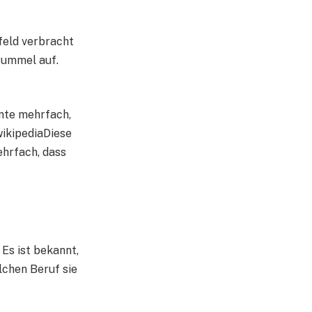
feld verbracht
rummel auf.
onte mehrfach,
wikipediaDiese
ehrfach, dass
Es ist bekannt,
elchen Beruf sie