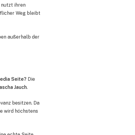
nutzt ihren
flicher Weg bleibt
eben außerhalb der
pedia Seite?
Die
Mascha Jauch
.
evanz besitzen. Da
Sie wird höchstens
ine echte Seite