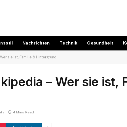
nsstil
Nachrichten
Technik
Gesundheit
K
Wer sie ist, Familie & Hintergrund
pedia – Wer sie ist, F
nts
4 Mins Read