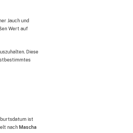
her Jauch und
oßen Wert auf
uszuhalten. Diese
lbstbestimmtes
Geburtsdatum ist
ielt nach
Mascha