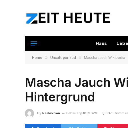
Haus
Lebe
»
»
Home
Uncategorized
Mascha Jauch Wikipedia – 
Mascha Jauch Wiki
Hintergrund
By
Redaktion
February 10, 2026
No Comme